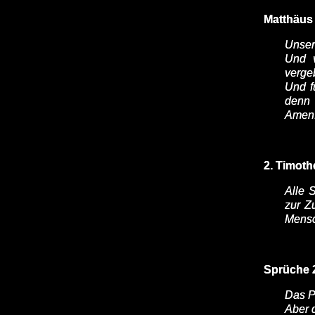
Matthäus 
Unser 
Und v
verge
Und f
denn 
Amen
2. Timoth
Alle S
zur Z
Mensc
Sprüche 
Das Pf
Aber 