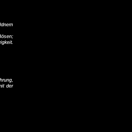
ldnern
Bösen;
gkeit.
ührung,
it der