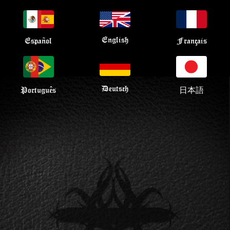
English
Français
Español
Deutsch
日本語
Português